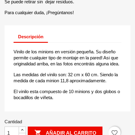
Se puede retirar sin dejar residuos.
Para cualquier duda, ¡Pregúntanos!
Descripción
Vinilo de los minions en versión pequeña. Su diseño
permite cualquier tipo de montaje en la pared! Asi que
originalidad arriba, en las fotos encontráis alguna idea.
Las medidas del vinilo son: 32 cm x 60 cm. Siendo la
medida de cada minion 11,8 aproximadamente.
El vinilo esta compuesto de 10 minions y dos globos o
bocadillos de viñeta.
Cantidad

favorite_border
AÑADIR AL CARRITO