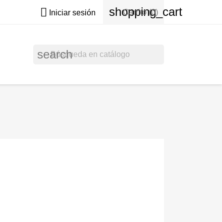
shopping_cart

Carrito
(0)
Iniciar sesión
search