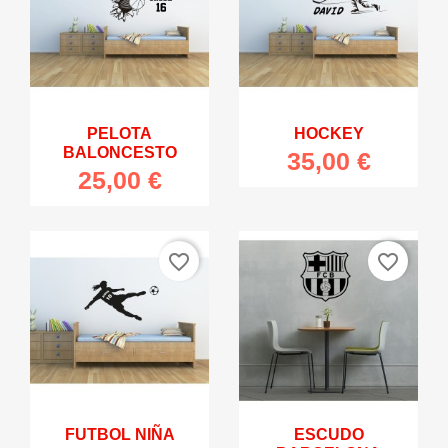
PELOTA
HOCKEY
BALONCESTO
35,00 €
25,00 €
favorite_border
favorite_border
FUTBOL NIÑA
ESCUDO