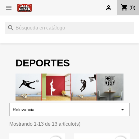
shopping_cart


(0)
search
DEPORTES

Relevancia
Mostrando 1-13 de 13 artículo(s)