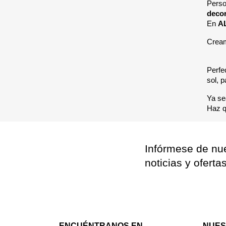
Perso
decor
En
A
Crea
Perfec
sol, 
Ya se
Haz q
Infórmese de nue
noticias y oferta
ENCUÉNTRANOS EN
NUES