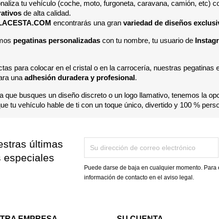
naliza tu vehículo (coche, moto, furgoneta, caravana, camión, etc) 
ativos
de alta calidad.
LACESTA.COM
encontrarás una gran
variedad de diseños exclusi
mos
pegatinas personalizadas
con tu nombre, tu usuario de
Instag
tas para colocar en el cristal o en la carrocería, nuestras pegatinas e
para una
adhesión duradera y profesional
.
a que busques un diseño discreto o un logo llamativo, tenemos la opció
ue tu vehículo hable de ti con un toque único, divertido y 100 % perso
stras últimas
s especiales
Puede darse de baja en cualquier momento. Para e
información de contacto en el aviso legal.
TRA EMPRESA
SU CUENTA