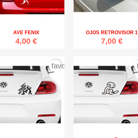


Vista rápida
Vista rápida
AVE FENIX
OJOS RETROVISOR 1
4,00 €
7,00 €
favorite_border