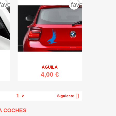
favorite_border
favorite_border

Vista rápida
AGUILA
4,00 €

1
Siguiente
2
A COCHES