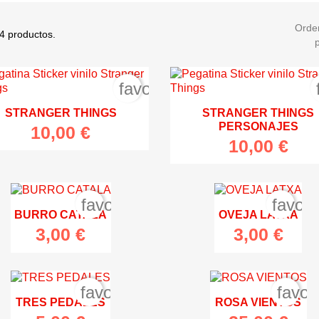
Orde
4 productos.
favorite_border
STRANGER THINGS
STRANGER THINGS
PERSONAJES
10,00 €
10,00 €
favorite_border
favori
BURRO CATALA
OVEJA LATXA
3,00 €
3,00 €


Vista rápida
Vista rápida
favorite_border
favor
TRES PEDALES
ROSA VIENTOS