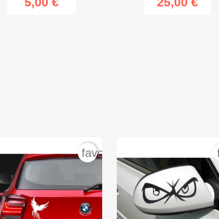
5,00 €
25,00 €


Vista rápida
Vista r


Vista rápida
Vista rá
favorite_border