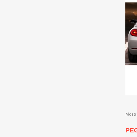
Mostr
PEG