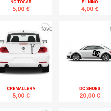


Vista rápida
Vista rápida
NO TOCAR
EL NIÑO
5,00 €
4,00 €
favorite_border


Vista rápida
Vista rápida
CREMALLERA
DC SHOES
5,00 €
20,00 €