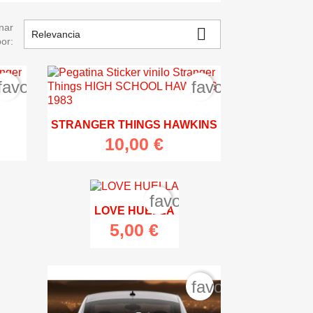
nar

Relevancia
por:
favorite_border
favorite_border
STRANGER THINGS HAWKINS
10,00 €
te_border
favorite_border
LOVE HUELLA
5,00 €

Vista rápida
ite_border
favorite_border