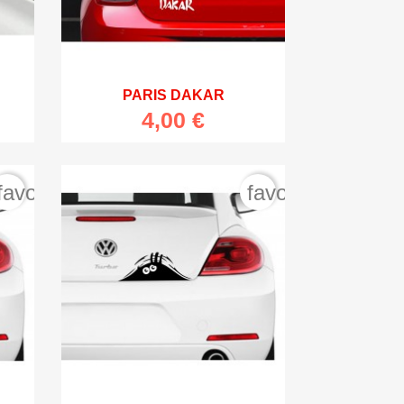

Vista rápida
PARIS DAKAR
4,00 €
favorite_border
favorite_border