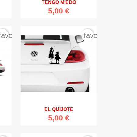

Vista rápida
TENGO MIEDO
5,00 €
favorite_border
favorite_border

Vista rápida
EL QUIJOTE
5,00 €