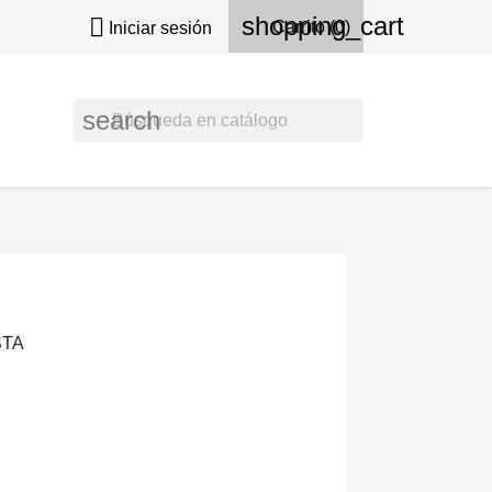
shopping_cart

Carrito
(0)
Iniciar sesión
search